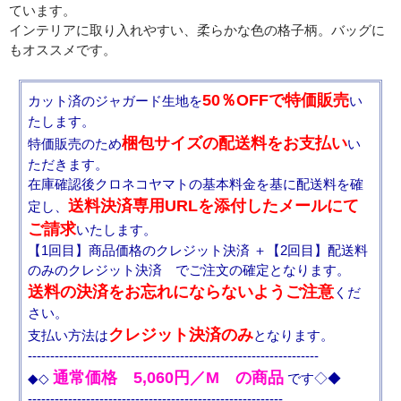
ています。
インテリアに取り入れやすい、柔らかな色の格子柄。バッグに
もオススメです。
50％OFFで特価販売
カット済のジャガード生地を
い
たします。
梱包サイズの配送料をお支払い
特価販売のため
い
ただきます。
在庫確認後クロネコヤマトの基本料金を基に配送料を確
送料決済専用URLを添付したメールにて
定し、
ご請求
いたします。
【1回目】商品価格のクレジット決済 ＋【2回目】配送料
のみのクレジット決済 でご注文の確定となります。
送料の決済をお忘れにならないようご注意
くだ
さい。
クレジット決済のみ
支払い方法は
となります。
-----------------------------------------------------------------
通常価格 5,060円／M の商品
◆◇
です◇◆
---------------------------------------------------------