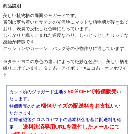
商品説明
美しい植物柄の両面ジャガードです。
表側は落ち着いたサテンの光沢地にマットな植物柄が浮き出て
おり、表裏で反転した色味になっています。
しっかりと織りこまれた適度なハリ、しっとりとしたリッチな
感触が特徴です。
クッションやカーテン、バック等の小物作りに適しています。
※タテ・ヨコの糸色の違いによって絶妙な色合い、美しい柄を
織り上げています。タテ糸・アイボリー×ヨコ糸・オフホワイ
ト
50％OFFで特価販売
カット済のジャガード生地を
い
たします。
梱包サイズの配送料をお支払い
特価販売のため
い
ただきます。
在庫確認後クロネコヤマトの基本料金を基に配送料を確
送料決済専用URLを添付したメールにて
定し、