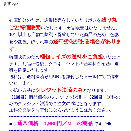
ますね♪
残り丸
在庫処分のため、通常販売をしていたリボンを
ごと特価販売
いたします。分割販売はいたしません。
10年以上も店舗で陳列・保管していた商品のため、色あ
経年劣化がある場合がありま
せや変色、ほつれ等の
す
。
梱包サイズの送料をご負担
特価販売のため
いただき
ます。商品梱包後、クロネコヤマトの基本料金を基に送
料を確定いたします。
送料は、送料決済専用URLを添付したメールにてご請求
いたします。
クレジット決済のみ
支払い方法は
となります。
【1回目】商品価格のクレジット決済 ＋【2回目】送料の
みのクレジット決済でご注文の確定となります。
送料の決済をお忘れにならないようご注意ください。
-----------------------------------------------------------------
通常価格 1,980円／M の商品
◆◇
です◇◆
-----------------------------------------------------------------