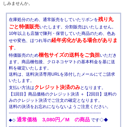
しみませんか。
残り丸
在庫処分のため、通常販売をしていたリボンを
ごと特価販売
いたします。分割販売はいたしません。
10年以上も店舗で陳列・保管していた商品のため、色あ
経年劣化がある場合がありま
せや変色、ほつれ等の
す
。
梱包サイズの送料をご負担
特価販売のため
いただき
ます。商品梱包後、クロネコヤマトの基本料金を基に送
料を確定いたします。
送料は、送料決済専用URLを添付したメールにてご請求
いたします。
クレジット決済のみ
支払い方法は
となります。
【1回目】商品価格のクレジット決済 ＋【2回目】送料の
みのクレジット決済でご注文の確定となります。
送料の決済をお忘れにならないようご注意ください。
-----------------------------------------------------------------
通常価格 3,080円／M の商品
◆◇
です◇◆
-----------------------------------------------------------------