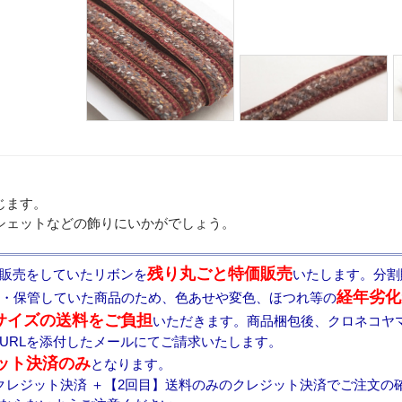
じます。
シェットなどの飾りにいかがでしょう。
残り丸ごと特価販売
販売をしていたリボンを
いたします。分割
経年劣化
列・保管していた商品のため、色あせや変色、ほつれ等の
サイズの送料をご負担
いただきます。商品梱包後、クロネコヤ
URLを添付したメールにてご請求いたします。
ット決済のみ
となります。
クレジット決済 ＋【2回目】送料のみのクレジット決済でご注文の