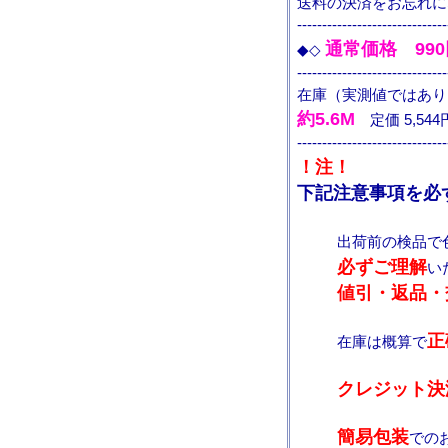
送料の決済をお忘れに
------------------------------
通常価格 99
◆◇
------------------------------
在庫（実測値ではあり
約5.6M
定価 5,544
------------------------------
！注！
下記注意事項を必
出荷前の検品で
必ずご理解
い
値引・返品・
正
在庫は概算で
クレジット決
簡易包装
での