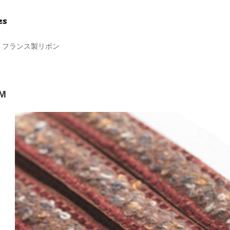
/
フランス製リボン
M