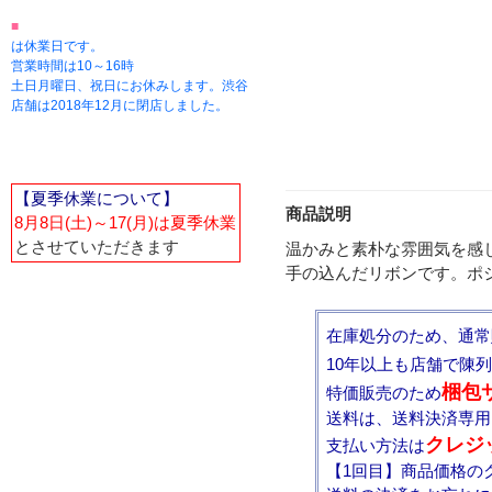
■
は休業日です。
営業時間は10～16時
土日月曜日、祝日にお休みします。渋谷
店舗は2018年12月に閉店しました。
【夏季休業について】
商品説明
8月8日(土)～17(月)は夏季休業
とさせていただきます
温かみと素朴な雰囲気を感
手の込んだリボンです。ポ
在庫処分のため、通常
10年以上も店舗で陳
梱包
特価販売のため
送料は、送料決済専用
クレジ
支払い方法は
【1回目】商品価格の