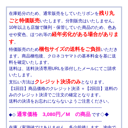
残り丸
在庫処分のため、通常販売をしていたリボンを
ごと特価販売
いたします。分割販売はいたしません。
10年以上も店舗で陳列・保管していた商品のため、色あ
経年劣化がある場合がありま
せや変色、ほつれ等の
す
。
梱包サイズの送料をご負担
特価販売のため
いただき
ます。商品梱包後、クロネコヤマトの基本料金を基に送
料を確定いたします。
送料は、送料決済専用URLを添付したメールにてご請求
いたします。
クレジット決済のみ
支払い方法は
となります。
【1回目】商品価格のクレジット決済 ＋【2回目】送料の
みのクレジット決済でご注文の確定となります。
送料の決済をお忘れにならないようご注意ください。
-----------------------------------------------------------------
通常価格 3,080円／M の商品
◆◇
です◇◆
-----------------------------------------------------------------
在庫（実測値ではありません。多少前後します。途中で