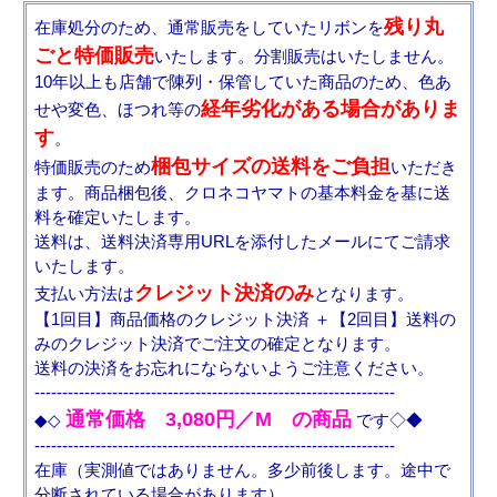
残り丸
在庫処分のため、通常販売をしていたリボンを
ごと特価販売
いたします。分割販売はいたしません。
10年以上も店舗で陳列・保管していた商品のため、色あ
経年劣化がある場合がありま
せや変色、ほつれ等の
す
。
梱包サイズの送料をご負担
特価販売のため
いただき
ます。商品梱包後、クロネコヤマトの基本料金を基に送
料を確定いたします。
送料は、送料決済専用URLを添付したメールにてご請求
いたします。
クレジット決済のみ
支払い方法は
となります。
【1回目】商品価格のクレジット決済 ＋【2回目】送料の
みのクレジット決済でご注文の確定となります。
送料の決済をお忘れにならないようご注意ください。
-----------------------------------------------------------------
通常価格 3,080円／M の商品
◆◇
です◇◆
-----------------------------------------------------------------
在庫（実測値ではありません。多少前後します。途中で
分断されている場合があります）