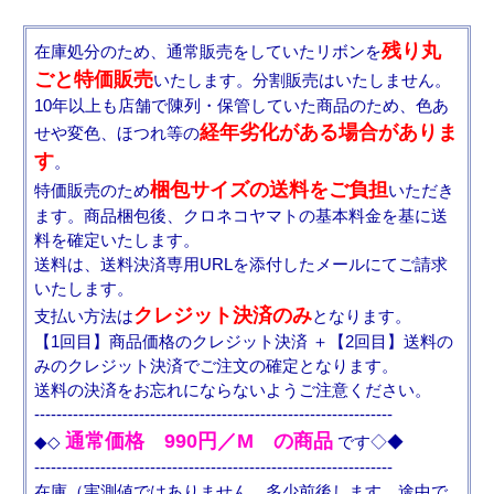
残り丸
在庫処分のため、通常販売をしていたリボンを
ごと特価販売
いたします。分割販売はいたしません。
10年以上も店舗で陳列・保管していた商品のため、色あ
経年劣化がある場合がありま
せや変色、ほつれ等の
す
。
梱包サイズの送料をご負担
特価販売のため
いただき
ます。商品梱包後、クロネコヤマトの基本料金を基に送
料を確定いたします。
送料は、送料決済専用URLを添付したメールにてご請求
いたします。
クレジット決済のみ
支払い方法は
となります。
【1回目】商品価格のクレジット決済 ＋【2回目】送料の
みのクレジット決済でご注文の確定となります。
送料の決済をお忘れにならないようご注意ください。
-----------------------------------------------------------------
通常価格 990円／M の商品
◆◇
です◇◆
-----------------------------------------------------------------
在庫（実測値ではありません。多少前後します。途中で