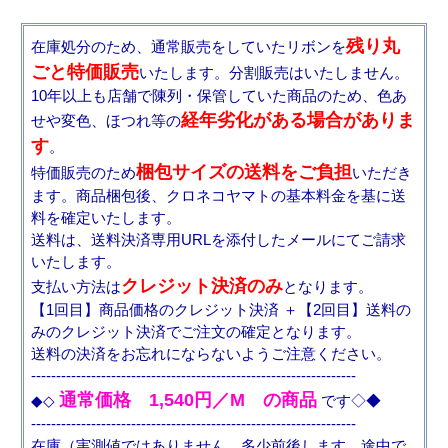
残り丸
在庫処分のため、通常販売をしていたリボンを
ごと特価販売
いたします。分割販売はいたしません。
10年以上も店舗で陳列・保管していた商品のため、色あ
経年劣化がある場合がありま
せや変色、ほつれ等の
す
。
梱包サイズの送料をご負担
特価販売のため
いただき
ます。商品梱包後、クロネコヤマトの基本料金を基に送
料を確定いたします。
送料は、送料決済専用URLを添付したメールにてご請求
いたします。
クレジット決済のみ
支払い方法は
となります。
【1回目】商品価格のクレジット決済 ＋【2回目】送料の
みのクレジット決済でご注文の確定となります。
送料の決済をお忘れにならないようご注意ください。
-----------------------------------------------------------------
通常価格 1,540円／M の商品
◆◇
です◇◆
-----------------------------------------------------------------
在庫（実測値ではありません。多少前後します。途中で