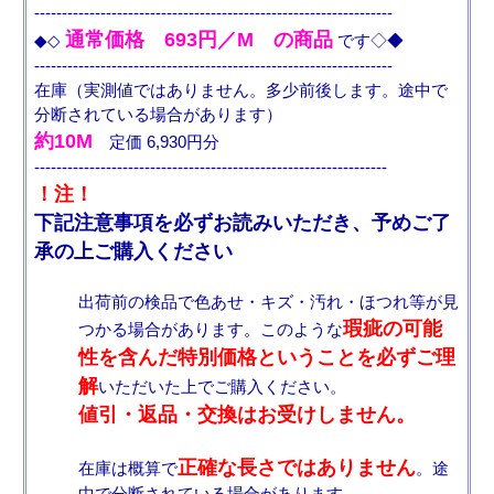
-----------------------------------------------------------------
通常価格 693円／M の商品
◆◇
です◇◆
-----------------------------------------------------------------
在庫（実測値ではありません。多少前後します。途中で
分断されている場合があります）
約10M
定価 6,930円分
----------------------------------------------------------------
！注！
下記注意事項を必ずお読みいただき、予めご了
承の上ご購入ください
出荷前の検品で色あせ・キズ・汚れ・ほつれ等が見
瑕疵の可能
つかる場合があります。このような
性を含んだ特別価格ということを必ずご理
解
いただいた上でご購入ください。
値引・返品・交換はお受けしません。
正確な長さではありません
在庫は概算で
。途
中で分断されている場合があります。