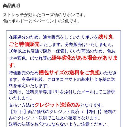
商品説明
ストレッチが効いたローズ柄のリボンです。
色はボルドーとペパーミントの2色です。
残り丸
在庫処分のため、通常販売をしていたリボンを
ごと特価販売
いたします。分割販売はいたしません。
10年以上も店舗で陳列・保管していた商品のため、色あ
経年劣化がある場合がありま
せや変色、ほつれ等の
す
。
梱包サイズの送料をご負担
特価販売のため
いただき
ます。商品梱包後、クロネコヤマトの基本料金を基に送
料を確定いたします。
送料は、送料決済専用URLを添付したメールにてご請求
いたします。
クレジット決済のみ
支払い方法は
となります。
【1回目】商品価格のクレジット決済 ＋【2回目】送料の
みのクレジット決済でご注文の確定となります。
送料の決済をお忘れにならないようご注意ください。