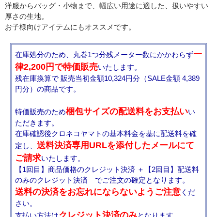
洋服からバッグ・小物まで、幅広い用途に適した、扱いやすい
厚さの生地。
お子様向けアイテムにもオススメです。
一
在庫処分のため、丸巻1つ分残メーター数にかかわらず
律2,200円で特価販売
いたします。
残在庫換算で 販売当初金額10,324円分（SALE金額 4,389
円分）の商品です。
梱包サイズの配送料をお支払い
特価販売のため
い
ただきます。
在庫確認後クロネコヤマトの基本料金を基に配送料を確
送料決済専用URLを添付したメールにて
定し、
ご請求
いたします。
【1回目】商品価格のクレジット決済 ＋【2回目】配送料
のみのクレジット決済 でご注文の確定となります。
送料の決済をお忘れにならないようご注意
くだ
さい。
クレジット決済のみ
支払い方法は
となります。