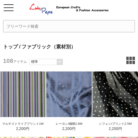
トップ
/ ファブリック（素材別）
108
アイテム
マルチストライププリント1M
レーヨン/織柄2.8M
シフォン/プリント2.5M
2,200円
2,200円
2,200円