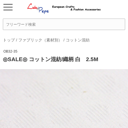
トップ
/
ファブリック（素材別）
/
コットン混紡
OB32-35
◎SALE◎ コットン混紡/織柄 白 2.5M