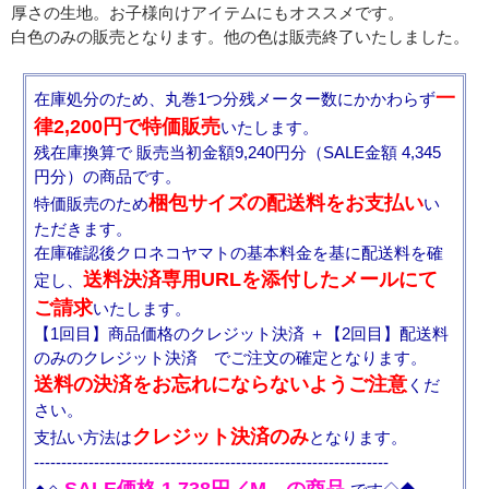
厚さの生地。お子様向けアイテムにもオススメです。
白色のみの販売となります。他の色は販売終了いたしました。
一
在庫処分のため、丸巻1つ分残メーター数にかかわらず
律2,200円で特価販売
いたします。
残在庫換算で 販売当初金額9,240円分（SALE金額 4,345
円分）の商品です。
梱包サイズの配送料をお支払い
特価販売のため
い
ただきます。
在庫確認後クロネコヤマトの基本料金を基に配送料を確
送料決済専用URLを添付したメールにて
定し、
ご請求
いたします。
【1回目】商品価格のクレジット決済 ＋【2回目】配送料
のみのクレジット決済 でご注文の確定となります。
送料の決済をお忘れにならないようご注意
くだ
さい。
クレジット決済のみ
支払い方法は
となります。
-----------------------------------------------------------------