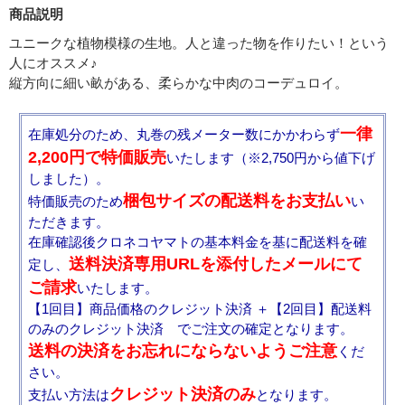
商品説明
ユニークな植物模様の生地。人と違った物を作りたい！という
人にオススメ♪
縦方向に細い畝がある、柔らかな中肉のコーデュロイ。
一律
在庫処分のため、丸巻の残メーター数にかかわらず
2,200円で特価販売
いたします（※2,750円から値下げ
しました）。
梱包サイズの配送料をお支払い
特価販売のため
い
ただきます。
在庫確認後クロネコヤマトの基本料金を基に配送料を確
送料決済専用URLを添付したメールにて
定し、
ご請求
いたします。
【1回目】商品価格のクレジット決済 ＋【2回目】配送料
のみのクレジット決済 でご注文の確定となります。
送料の決済をお忘れにならないようご注意
くだ
さい。
クレジット決済のみ
支払い方法は
となります。