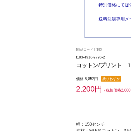
特別価格にて提
送料決済専用メ
[商品コード ] f183
f183-4916-9796-2
コットン/プリント 1.
価格 5,852円
残りわずか
2,200円
（税抜価格2,00
幅：150センチ
素材：96.5％コットン、3.