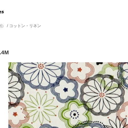
別）
/
コットン・リネン
4M