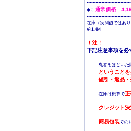
------------------------------
通常価格 4,1
◆◇
------------------------------
在庫（実測値ではあり
約1.4M
------------------------------
！注！
下記注意事項を必
丸巻をほどいた
ということを
値引・返品・
正
在庫は概算で
クレジット決
簡易包装
での