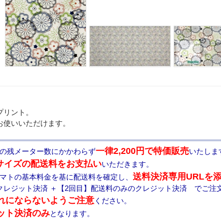
プリント。
お使いいただけます。
一律2,200円で特価販売
の残メーター数にかかわらず
いたしま
サイズの配送料をお支払い
いただきます。
送料決済専用URLを
マトの基本料金を基に配送料を確定し、
クレジット決済 ＋【2回目】配送料のみのクレジット決済 でご注
れにならないようご注意
ください。
ット決済のみ
となります。