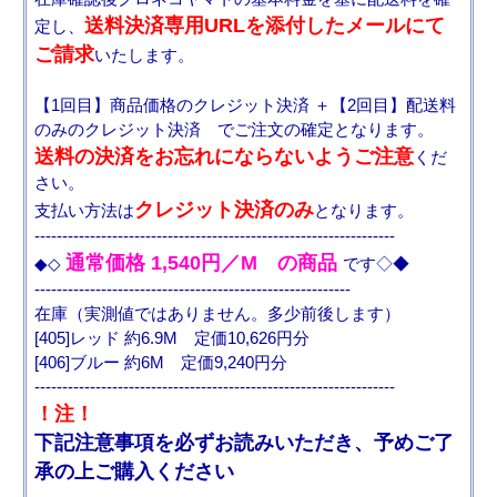
送料決済専用URLを添付したメールにて
定し、
ご請求
いたします。
【1回目】商品価格のクレジット決済 ＋【2回目】配送料
のみのクレジット決済 でご注文の確定となります。
送料の決済をお忘れにならないようご注意
くだ
さい。
クレジット決済のみ
支払い方法は
となります。
-----------------------------------------------------------------
通常価格 1,540円／M の商品
◆◇
です◇◆
---------------------------------------------------------
在庫（実測値ではありません。多少前後します）
[405]レッド 約6.9M 定価10,626円分
[406]ブルー 約6M 定価9,240円分
-----------------------------------------------------------------
！注！
下記注意事項を必ずお読みいただき、予めご了
承の上ご購入ください