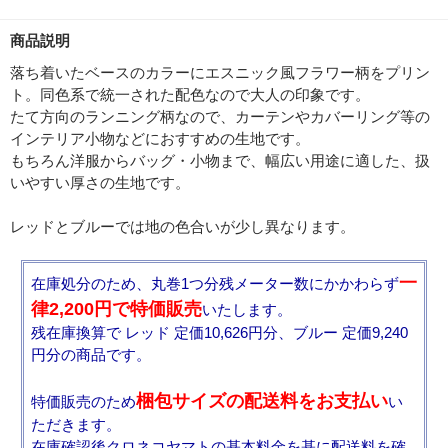
商品説明
落ち着いたベースのカラーにエスニック風フラワー柄をプリン
ト。同色系で統一された配色なので大人の印象です。
たて方向のランニング柄なので、カーテンやカバーリング等の
インテリア小物などにおすすめの生地です。
もちろん洋服からバッグ・小物まで、幅広い用途に適した、扱
いやすい厚さの生地です。
レッドとブルーでは地の色合いが少し異なります。
一
在庫処分のため、丸巻1つ分残メーター数にかかわらず
律2,200円で特価販売
いたします。
残在庫換算で レッド 定価10,626円分、ブルー 定価9,240
円分の商品です。
梱包サイズの配送料をお支払い
特価販売のため
い
ただきます。
在庫確認後クロネコヤマトの基本料金を基に配送料を確