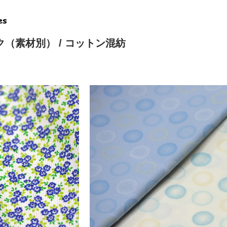
ク（素材別）
/ コットン混紡