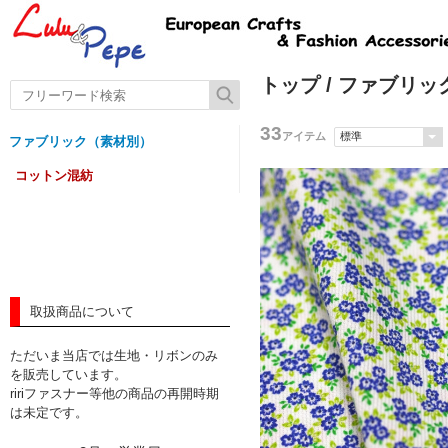
トップ
/
ファブリッ
33
アイテム
ファブリック（素材別）
コットン混紡
取扱商品について
ただいま当店では生地・リボンのみ
を販売しています。
ririファスナー等他の商品の再開時期
は未定です。