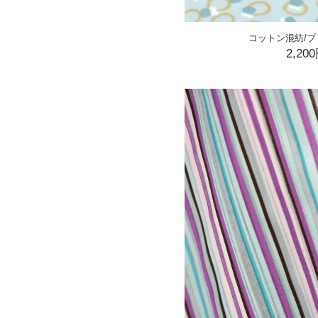
コットン混紡/プ
2,20