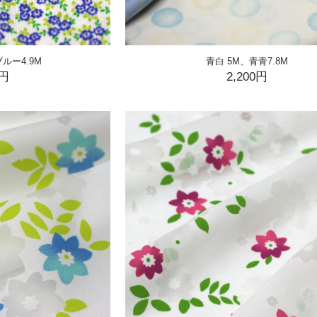
ルー4.9M
青白 5M、青青7.8M
0円
2,200円