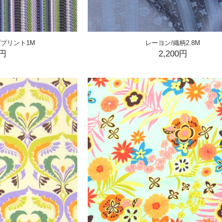
プリント1M
レーヨン/織柄2.8M
0円
2,200円