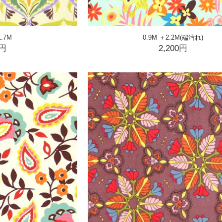
.7M
0.9M ＋2.2M(端汚れ)
0円
2,200円