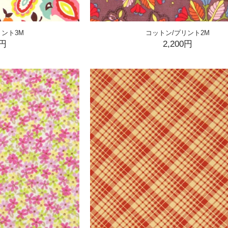
リント3M
コットン/プリント2M
0円
2,200円